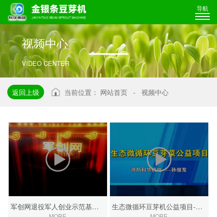
导航
视
频
中
心
VIDEO CENTER
返回上级
当前位置：
网站首页
-
视频中心
军创网退役军人创业示范基地在潍坊问世
生态微循环豆芽机公益项目-科华孙继发
MORE
MORE