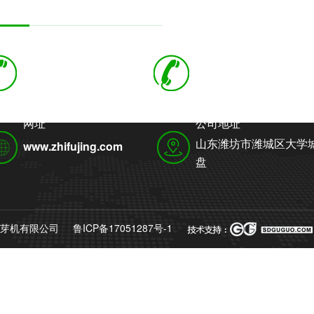
联系我们
联系人
咨询热线
刘总
0536-8119928
网址
公司地址
山东潍坊市潍城区大学
www.zhifujing.com
盘
豆芽机有限公司
鲁ICP备17051287号-1