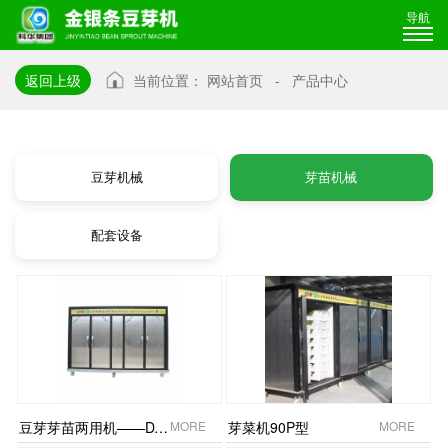
导航
返回上级
当前位置：
网站首页
-
产品中心
豆芽机械
芽苗机械
配套设备
豆芽芽苗两用机——DYJ-K-30P3
MORE
芽菜机90P型
MORE